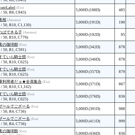
vateLabel
(Eos)
5,000D (188D)
485
 / 50, R8, C843)
夜桜
(Astraios)
5,000D (191D)
190
 / 50, R10, C1,130)
ればできる子
(Astraios)
5,000D (192D)
95
 / 50, R10, C779)
夜の珈琲館
(Eos)
5,000D (342D)
878
 / 50, R1, C591)
すていら騎士団
(Eos)
5,000D (346D)
878
 / 50, R10, C625)
すていら騎士団
(Eos)
5,000D (357D)
879
 / 50, R10, C625)
庫利用者だョ★全員集合
(Eos)
5,000D (371D)
867
 / 50, R10, C1,162)
すていら騎士団
(Eos)
5,000D (376D)
836
 / 50, R10, C625)
ザールでござーる
(Eos)
5,000D (391D)
988
 / 50, R4, C736)
ザールでござーる
(Eos)
5,000D (411D)
999
 / 50, R4, C736)
夜の珈琲館
(Eos)
5,000D (436D)
836