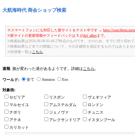
大航海時代 商会ショップ検索
※スマートフォンにも対応した新サイトをテスト中です →
https://searchbeta.mei
※新サイトの更新情報やフィードバックは X
@dol_allies
まで。
※検索結果は2026-08-08 03:46:27時点のものです。そのため、すでに売り
※検索結果など全ての情報について、その正確性を保証するものではありませ
※街情報一覧は
こちら
。
速報
: 旗が変わった港があるようです。詳細は
こちら
。
全て
Astraios
Eos
ワールド:
対象街:
セビリア
リスボン
ヴェネツィア
マルセイユ
アムステルダム
ロンドン
ナポリ
ジェノヴァ
チュニス
アテネ
アレクサンドリア
イスタンブール
カリカット