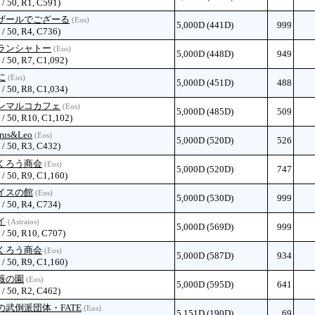
 / 50, R1, C591)
ザールでござーる
(Eos)
5,000D (441D)
999
 / 50, R4, C736)
ランシャトー
(Eos)
5,000D (448D)
949
 / 50, R7, C1,092)
に
(Eos)
5,000D (451D)
488
 / 50, R8, C1,034)
ンマルコカフェ
(Eos)
5,000D (485D)
509
 / 50, R10, C1,102)
trus&Leo
(Eos)
5,000D (520D)
526
 / 50, R3, C432)
くろう商会
(Eos)
5,000D (520D)
747
 / 50, R9, C1,160)
イスの館
(Eos)
5,000D (530D)
999
 / 50, R4, C734)
イ
(Astraios)
5,000D (569D)
999
 / 50, R10, C707)
くろう商会
(Eos)
5,000D (587D)
934
 / 50, R9, C1,160)
薇の園
(Eos)
5,000D (595D)
641
 / 50, R2, C462)
の武倒派団体・FATE
(Eos)
5,151D (190D)
69