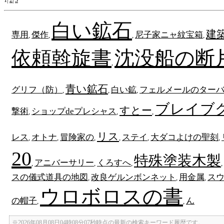
1|
2
|
3
白い鉱石
建
専用
傑作
尼子家ニャ紋宝箱
,
,
,
,
依頼斡旋書
沈没船の断
,
青い鉱石
グリフ（防）
白い鉱
フェルメールのター
,
,
,
ブレイブ
すとー
撃術
ショップdeプレシャス
,
,
,
リス
レス
オトナ
冒険家の
ステイ
大ダコよけの聖刻
,
,
,
,
,
,
20
特殊塗装木製
アニバーサリー
くろすへ
,
,
,
,
スの儀式道具の地図
改良ゲルンボンネット
用金属
ス
,
,
,
ウロボロスの書
の帽子
ん
,
,
※2026年08月08日04時08分07秒時点の最新の検索キーワード履歴です。