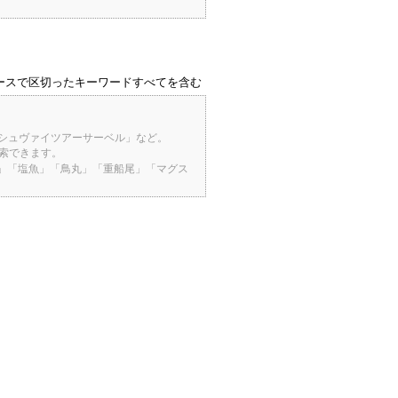
ースで区切ったキーワードすべてを含む
「シュヴァイツアーサーベル」など。
検索できます。
桜」「塩魚」「鳥丸」「重船尾」「マグス