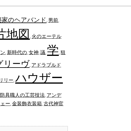
築家のヘアバンド
男前
,
,
片地図
火のエーテル
,
学
バン
新時代の
女神
議
狙
,
,
,
,
,
グリーヴ
アドラブルド
,
ハウザー
リリー
,
防具職人の工芸技法
アンデ
,
ウェー
金装飾衣装箱
古代神官
,
,