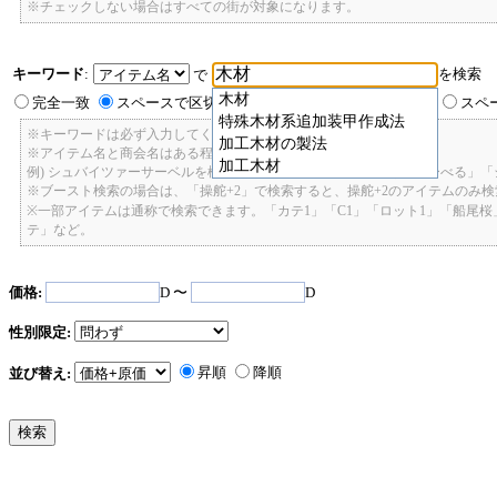
※チェックしない場合はすべての街が対象になります。
キーワード
:
を検索
で
木材
完全一致
スペースで区切ったキーワードのいずれかを含む
スペ
特殊木材系追加装甲作成法
※キーワードは必ず入力してください。
加工木材の製法
※アイテム名と商会名はある程度曖昧に検索できます。
加工木材
例) シュバイツァーサーベルを検索したい場合: 「しゅばいつあーさーべる」
※ブースト検索の場合は、「操舵+2」で検索すると、操舵+2のアイテムのみ
※一部アイテムは通称で検索できます。「カテ1」「C1」「ロット1」「船尾
テ」など。
価格:
D 〜
D
性別限定:
昇順
降順
並び替え: