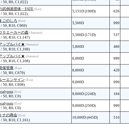
 / 50, R0, C1,022)
の武倒派団体・FATE
(Eos)
5,151D (190D)
626
 / 50, R0, C1,022)
まごのしろ
(Eos)
5,500D
999
 / 50, R10, C969)
００エーカーの森
(Astraios)
5,500D (171D)
537
 / 50, R10, C1,147)
アップルパイ★
(Astraios)
5,800D
480
 / 50, R10, C1,108)
アップルパイ★
(Astraios)
6,000D
999
 / 50, R10, C1,108)
資保管庫
(Eos)
8,800D
429
 / 50, R0, C679)
ルーエンサイン
(Eos)
9,000D
999
 / 50, R0, C698)
calypsis
(Eos)
9,000D (224D)
184
 / 50, R0, C0)
calypsis
(Eos)
9,000D (250D)
999
 / 50, R0, C0)
トナの商会
(Eos)
10,000D (445D)
516
 / 50, R10, C1,161)