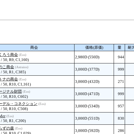
商会
価格(原価)
量
耐
くろう商会
(Eos)
2,980D (550D)
944
 / 50, R9, C1,160)
のこ商会
(Astraios)
3,000D (377D)
999
 / 50, R1, C385)
トナの商会
(Eos)
3,000D (432D)
271
 / 50, R10, C1,161)
ージナル財団
(Eos)
3,000D (471D)
999
 / 50, R10, C602)
ーデル・コネクション
(Eos)
3,000D (534D)
957
 / 50, R10, C508)
Mer
(Eos)
3,000D (551D)
830
 / 50, R1, C200)
らずの森
(Eos)
3,000D (592D)
286
 / 50, R10, C1,029)