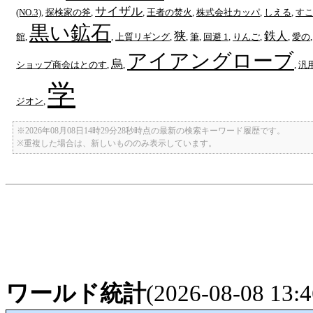
サイザル
(NO.3)
,
探検家の斧
,
,
王者の焚火
,
株式会社カッパ
,
しえる
,
す
黒い鉱石
狭
鉄人
館
,
,
上質リギング
,
,
筆
,
回避 1
,
りんご
,
,
愛の
アイアングローブ
烏
ショップ商会はとのす
,
,
,
汎
学
ジオン
,
※2026年08月08日14時29分28秒時点の最新の検索キーワード履歴です。
※重複した場合は、新しいもののみ表示しています。
ワールド統計
(2026-08-08 13