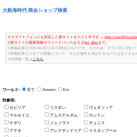
大航海時代 商会ショップ検索
※スマートフォンにも対応した新サイトをテスト中です →
https://searchbeta.mei
※新サイトの更新情報やフィードバックは X
@dol_allies
まで。
※検索結果は2026-08-08 13:46:55時点のものです。そのため、すでに売り
※検索結果など全ての情報について、その正確性を保証するものではありませ
※街情報一覧は
こちら
。
全て
Astraios
Eos
ワールド:
対象街:
セビリア
リスボン
ヴェネツィア
マルセイユ
アムステルダム
ロンドン
ナポリ
ジェノヴァ
チュニス
アテネ
アレクサンドリア
イスタンブール