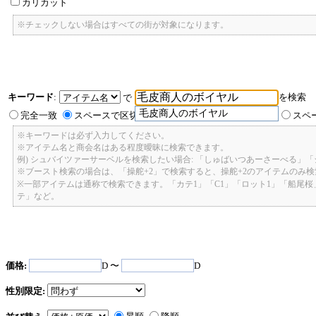
カリカット
※チェックしない場合はすべての街が対象になります。
キーワード
:
を検索
で
毛皮商人のボイヤル
完全一致
スペースで区切ったキーワードのいずれかを含む
スペ
※キーワードは必ず入力してください。
※アイテム名と商会名はある程度曖昧に検索できます。
例) シュバイツァーサーベルを検索したい場合: 「しゅばいつあーさーべる」
※ブースト検索の場合は、「操舵+2」で検索すると、操舵+2のアイテムのみ
※一部アイテムは通称で検索できます。「カテ1」「C1」「ロット1」「船尾
テ」など。
価格:
D 〜
D
性別限定: