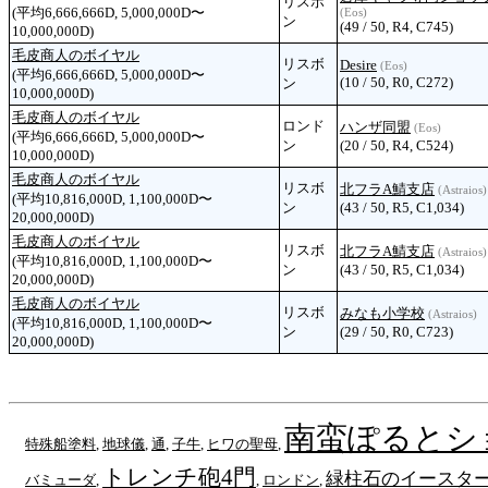
リスボ
(平均6,666,666D, 5,000,000D〜
(Eos)
ン
(49 / 50, R4, C745)
10,000,000D)
毛皮商人のボイヤル
リスボ
Desire
(Eos)
(平均6,666,666D, 5,000,000D〜
(10 / 50, R0, C272)
ン
10,000,000D)
毛皮商人のボイヤル
ロンド
ハンザ同盟
(Eos)
(平均6,666,666D, 5,000,000D〜
ン
(20 / 50, R4, C524)
10,000,000D)
毛皮商人のボイヤル
リスボ
北フラA鯖支店
(Astraios)
(平均10,816,000D, 1,100,000D〜
ン
(43 / 50, R5, C1,034)
20,000,000D)
毛皮商人のボイヤル
リスボ
北フラA鯖支店
(Astraios)
(平均10,816,000D, 1,100,000D〜
ン
(43 / 50, R5, C1,034)
20,000,000D)
毛皮商人のボイヤル
リスボ
みなも小学校
(Astraios)
(平均10,816,000D, 1,100,000D〜
ン
(29 / 50, R0, C723)
20,000,000D)
南蛮ぽるとシ
特殊船塗料
,
地球儀
,
通
,
子牛
,
ヒワの聖母
,
トレンチ砲4門
緑柱石のイースタ
バミューダ
,
,
ロンドン
,