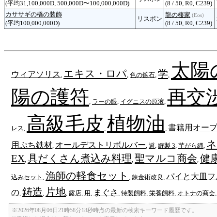
(平均31,100,000D, 500,000D〜100,000,000D)
(8 / 50, R0, C239)
カササギの橋の装飾
龍の棲家
(Eos)
リスボン
(平均100,000,000D)
(8 / 50, R0, C239)
太陽
エキス・ロパ
学
ウィアソリス
,
,
色の鉱石
,
,
陽の護符
再交
,
ラーの眼
,
イグニスの原液
,
高級毛皮
植物油
書籍用オー
レス
,
,
,
ネ
用ぷち鉄材
オールデストリボルバー
,
,
避
,
縫製 3
,
芋がら縄
,
EX
具だくさん煮込み料理
聖マルコ商会
健
,
,
,
漁師の軽食セット
パイと大皿フ
込みセット
,
,
錬金術改良
,
鋳造
片地
の
まぐさ
,
,
,
露店
,
用
,
,
特製飼料
,
栄養飼料
,
オトナの商会
※2026年08月06日21時58分18秒時点の最新の検索キーワード履歴です。