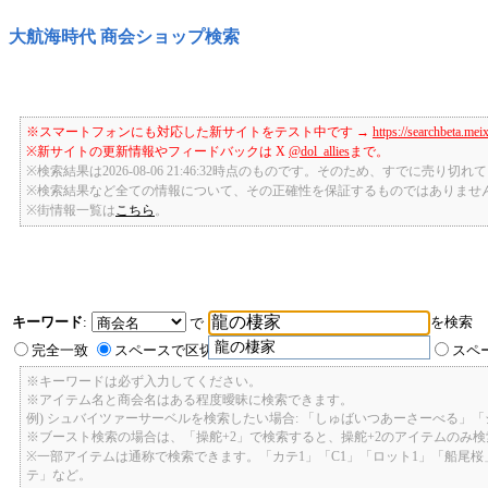
大航海時代 商会ショップ検索
※スマートフォンにも対応した新サイトをテスト中です →
https://searchbeta.mei
※新サイトの更新情報やフィードバックは X
@dol_allies
まで。
※検索結果は2026-08-06 21:46:32時点のものです。そのため、すでに売り
※検索結果など全ての情報について、その正確性を保証するものではありませ
※街情報一覧は
こちら
。
キーワード
:
を検索
で
龍の棲家
完全一致
スペースで区切ったキーワードのいずれかを含む
スペ
※キーワードは必ず入力してください。
※アイテム名と商会名はある程度曖昧に検索できます。
例) シュバイツァーサーベルを検索したい場合: 「しゅばいつあーさーべる」
※ブースト検索の場合は、「操舵+2」で検索すると、操舵+2のアイテムのみ
※一部アイテムは通称で検索できます。「カテ1」「C1」「ロット1」「船尾
テ」など。