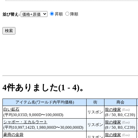
昇順
降順
並び替え:
4件ありました(1 - 4)。
アイテム名(ワールド内平均価格)
街
商会
白い鉱石
龍の棲家
(Eos)
リスボン
(平均30,035D, 9,000D〜100,000D)
(8 / 50, R0, C239)
シャポー・エカルラート
龍の棲家
(Eos)
リスボン
(平均10,997,142D, 1,980,000D〜30,000,000D)
(8 / 50, R0, C239)
豪商の金袋
龍の棲家
(Eos)
リスボン