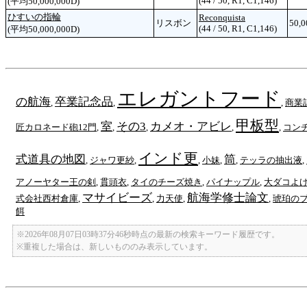
(44 / 50, R1, C1,146)
(平均50,000,000D)
ひすいの指輪
Reconquista
リスボン
50,0
(44 / 50, R1, C1,146)
(平均50,000,000D)
エレガントフード
の航海
卒業記念品
,
,
,
商業
甲板型
室
その3
カメオ・アビレ
匠カロネード砲12門
,
,
,
,
,
コン
インド更
式道具の地図
筒
,
ジャワ更紗
,
,
小妹
,
,
テッラの抽出液
,
アノーヤター王の剣
,
貫頭衣
,
タイのチーズ焼き
,
パイナップル
,
大ダコよ
マサイビーズ
航海学修士論文
式会社西村倉庫
,
,
力天使
,
,
琥珀の
餌
※2026年08月07日03時37分46秒時点の最新の検索キーワード履歴です。
※重複した場合は、新しいもののみ表示しています。