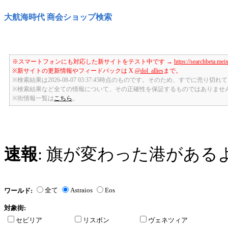
大航海時代 商会ショップ検索
※スマートフォンにも対応した新サイトをテスト中です →
https://searchbeta.mei
※新サイトの更新情報やフィードバックは X
@dol_allies
まで。
※検索結果は2026-08-07 03:37:45時点のものです。そのため、すでに売り
※検索結果など全ての情報について、その正確性を保証するものではありませ
※街情報一覧は
こちら
。
速報
: 旗が変わった港がある
全て
Astraios
Eos
ワールド:
対象街:
セビリア
リスボン
ヴェネツィア