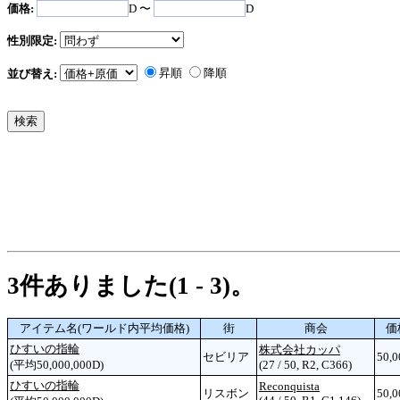
価格:
D 〜
D
性別限定:
昇順
降順
並び替え:
3件ありました(1 - 3)。
アイテム名(ワールド内平均価格)
街
商会
価
ひすいの指輪
株式会社カッパ
セビリア
50,0
(平均50,000,000D)
(27 / 50, R2, C366)
ひすいの指輪
Reconquista
リスボン
50,0