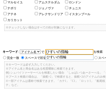
マルセイユ
アムステルダム
ロンドン
ナポリ
ジェノヴァ
チュニス
アテネ
アレクサンドリア
イスタンブール
カリカット
※チェックしない場合はすべての街が対象になります。
キーワード
:
を検索
で
ひすいの指輪
完全一致
スペースで区切ったキーワードのいずれかを含む
スペ
※キーワードは必ず入力してください。
※アイテム名と商会名はある程度曖昧に検索できます。
例) シュバイツァーサーベルを検索したい場合: 「しゅばいつあーさーべる」
※ブースト検索の場合は、「操舵+2」で検索すると、操舵+2のアイテムのみ
※一部アイテムは通称で検索できます。「カテ1」「C1」「ロット1」「船尾
テ」など。