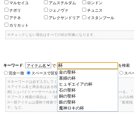
マルセイユ
アムステルダム
ロンドン
ナポリ
ジェノヴァ
チュニス
アテネ
アレクサンドリア
イスタンブール
カリカット
※チェックしない場合はすべての街が対象になります。
キーワード
:
を検索
で
金の聖杯
完全一致
スペースで区切ったキーワードのいずれかを含む
スペ
寡婦の杯
※キーワードは必ず入力してください。
ヒュギエイアの杯
※アイテム名と商会名はある程度曖昧に検索できます。
石の聖杯
例) シュバイツァーサーベルを検索したい場合: 「しゅばいつあーさーべる」
銅の聖杯
※ブースト検索の場合は、「操舵+2」で検索すると、操舵+2のアイテムのみ
銀の聖杯
※一部アイテムは通称で検索できます。「カテ1」「C1」「ロット1」「船尾
テ」など。
魔神ロキの杯