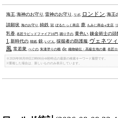
ロンドン
海王
海神のお守り
雷神のお守り
海王
,
,
,
リボ
,
,
請願状
純鉄
鹿
,
海のお守り
,
,
冠
,
ぼるたっく商店
,
,
もみじ商会-e支店
,
乳香
黄色い
錬金術士の頭飾
,
名匠ラピッドファイア16門
,
踊り子の
,
,
1
ヴェネツィ
新時代の
銃
採掘者の防護服
,
,
韓紙
,
,
いどん
,
,
風
常若衆
de
,
,
べぐの
,
朱漆塗りの櫛
,
,
織物秘伝・高級生地の書
,
名匠ロ
※2026年08月09日23時06分44秒時点の最新の検索キーワード履歴です。
※重複した場合は、新しいもののみ表示しています。