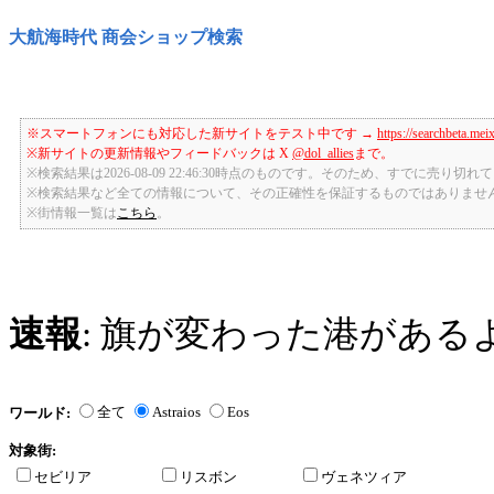
大航海時代 商会ショップ検索
※スマートフォンにも対応した新サイトをテスト中です →
https://searchbeta.mei
※新サイトの更新情報やフィードバックは X
@dol_allies
まで。
※検索結果は2026-08-09 22:46:30時点のものです。そのため、すでに売り
※検索結果など全ての情報について、その正確性を保証するものではありませ
※街情報一覧は
こちら
。
速報
: 旗が変わった港がある
全て
Astraios
Eos
ワールド:
対象街:
セビリア
リスボン
ヴェネツィア