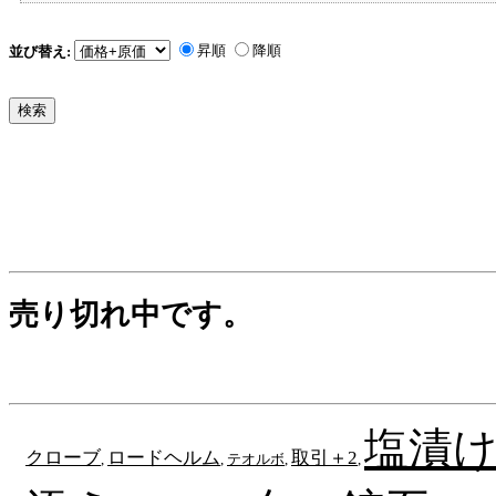
昇順
降順
並び替え:
売り切れ中です。
塩漬
クローブ
ロードヘルム
取引＋2
,
,
テオルボ
,
,