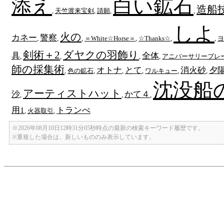
添え
白い鉱石
造船
,
天竺渡来宝剣
,
請願
,
,
しよ
火の
カネー
警察
,
,
,
＝White☆Horse＝
,
☆Thanks☆
,
,
ヨ
剣術＋2
ダヤクの羽飾り
具
全体
,
,
,
,
アニバーサリーブレ
師の採集術
オトナ
とて
消火砂
夕
,
色の鉱石
,
,
,
ワルキュー
,
,
沈没船
アーティストハット
沙
かて４
,
,
,
用1
トランぺ
,
火器取引
,
※2026年08月10日12時31分05秒時点の最新の検索キーワード履歴です。
※重複した場合は、新しいもののみ表示しています。