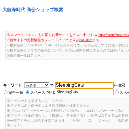
大航海時代 商会ショップ検索
※スマートフォンにも対応した新サイトをテスト中です →
https://searchbeta.mei
※新サイトの更新情報やフィードバックは X
@dol_allies
まで。
※検索結果は2026-08-10 11:46:32時点のものです。そのため、すでに売り
※検索結果など全ての情報について、その正確性を保証するものではありませ
※街情報一覧は
こちら
。
キーワード
:
を検索
で
SleepingCats
完全一致
スペースで区切ったキーワードのいずれかを含む
スペ
※キーワードは必ず入力してください。
※アイテム名と商会名はある程度曖昧に検索できます。
例) シュバイツァーサーベルを検索したい場合: 「しゅばいつあーさーべる」
※ブースト検索の場合は、「操舵+2」で検索すると、操舵+2のアイテムのみ
※一部アイテムは通称で検索できます。「カテ1」「C1」「ロット1」「船尾
テ」など。